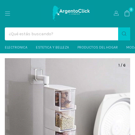
0
ELECTRONICA
ESTETICA Y BELLEZA
PRODUCTOS DEL HOGAR
MODA
1
/
6